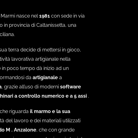
o Marmi nasce nel
1981
con sede in via
o in provincia di Caltanissetta, una
ciliana.
sua terra decide di mettersi in gioco,
vità lavorativa artigianale nella
e in poco tempo dà inizio ad un
asformandosi da
artigianale
a
a
, grazie all’uso di moderni
software
inari a controllo numerico e a 5 assi
.
 che riguarda
il marmo e la sua
ità del lavoro e dei materiali utilizzati
ldo M . Anzalone
, che con grande