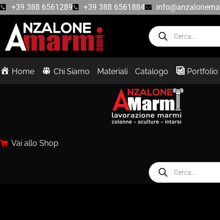
+39 388 6561289
+39 388 6561884
info@anzalonemar
Home
Chi Siamo
Materiali
Catalogo
Portfolio
Vai allo Shop