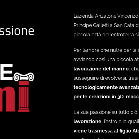
L’azienda Anzalone Vincenz
assione
Principe Galletti a San Catald
piccola città dell’entroterra si
Per l’amore che nutre per la 
avviando così una piccola atti
lavorazione del marmo
, ch
susseguire di evolversi, tr
tecnologicamente avanzat
per le creazioni in 3D
,
macch
La sua passione su tutto ciò
lavorazione
, l’estro e la qual
viene trasmessa al figlio A