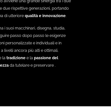
20 avviene una grande sinergia tra i due
le due rispettive generazioni, portando
na di ulteriore
qualità e innovazione
.
i suoi macchinari, disegna, studia,
i seguire passo dopo passo le esigenze
ni personalizzate e individuali e in
livelli ancora più alti e ottimali,
e la
tradizione
e la
passione del
lezza
da tutelare e preservare .