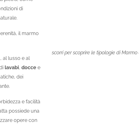
ndizioni di
aturale.
serenità, il marmo
scorri per scoprire le tipologie di Marmo 
 al lusso e al
 di
lavabi
,
docce
e
atiche, dei
ante.
bidezza e facilità
atta possiede una
lizzare opere con