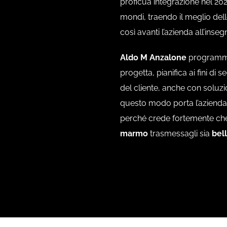
proficua integrazione nel 20
mondi, traendo il meglio del
così avanti l’azienda all’inseg
Aldo M Anzalone
programma 
progetta, pianifica ai fini d
del cliente, anche con soluzio
questo modo porta l’azienda a 
perché crede fortemente ch
marmo
trasmessagli sia
bel