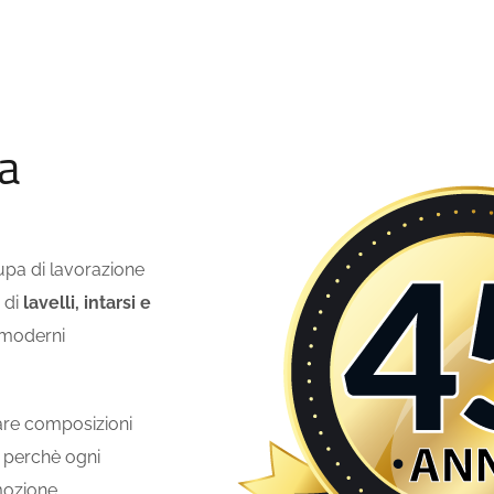
a
upa di lavorazione
 di
lavelli, intarsi e
i moderni
eare composizioni
, perchè ogni
mozione.