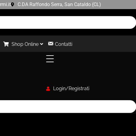
mi.it
C.DA Raffondo Serra, San Cataldo (CL)
Contatti
Shop Online
Login/Registrati