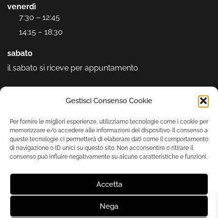
venerdì
7:30 – 12:45
14:15 – 18:30
sabato
il sabato si riceve per appuntamento
Seguici sui social
Gestisci Consenso Cookie
Per fornire le migliori esperienze, utilizziamo tecnologie come i cookie per
memorizzare e/o accedere alle informazioni del dispositivo. Il consenso a
queste tecnologie ci permetterà di elaborare dati come il comportamento
di navigazione o ID unici su questo sito. Non acconsentire o ritirare il
consenso può influire negativamente su alcune caratteristiche e funzioni.
Accetta
Nega