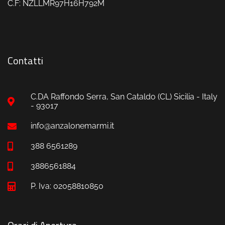
C.F: NZLLMR97H16H792M
Contatti
C.DA Raffondo Serra, San Cataldo (CL) Sicilia - Italy
- 93017
info@anzalonemarmi.it
388 6561289
3886561884
P. Iva: 02058810850