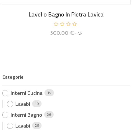
Lavello Bagno In Pietra Lavica
V
300,00
€
+ IVA
a
l
u
t
a
t
o
0
s
u
Categorie
5
Interni Cucina
19
Lavabi
19
Interni Bagno
26
Lavabi
26