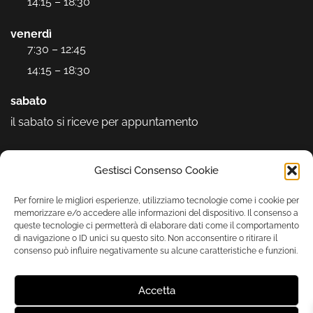
14:15 – 18:30
venerdì
7:30 – 12:45
14:15 – 18:30
sabato
il sabato si riceve per appuntamento
Seguici sui social
Gestisci Consenso Cookie
Per fornire le migliori esperienze, utilizziamo tecnologie come i cookie per
memorizzare e/o accedere alle informazioni del dispositivo. Il consenso a
queste tecnologie ci permetterà di elaborare dati come il comportamento
di navigazione o ID unici su questo sito. Non acconsentire o ritirare il
consenso può influire negativamente su alcune caratteristiche e funzioni.
Accetta