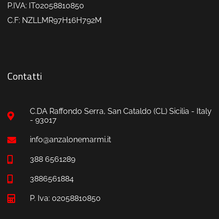
P.IVA: IT02058810850
C.F: NZLLMR97H16H792M
Contatti
C.DA Raffondo Serra, San Cataldo (CL) Sicilia - Italy
- 93017
info@anzalonemarmi.it
388 6561289
3886561884
P. Iva: 02058810850