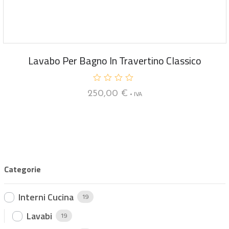
Lavabo Per Bagno In Travertino Classico
V
250,00
€
+ IVA
a
l
u
t
a
t
o
0
s
u
Categorie
5
Interni Cucina
19
Lavabi
19