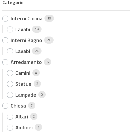
Categorie
s
u
5
Interni Cucina
19
Lavabi
19
Interni Bagno
26
Lavabi
26
Arredamento
6
Camini
4
Statue
2
Lampade
0
Chiesa
7
Altari
2
Amboni
1