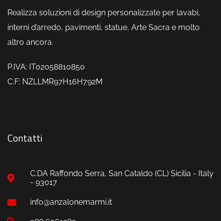
Realizza soluzioni di design personalizzate per lavabi,
interni d’arredo, pavimenti, statue, Arte Sacra e molto
altro ancora.
P.IVA: IT02058810850
C.F: NZLLMR97H16H792M
Contatti
C.DA Raffondo Serra, San Cataldo (CL) Sicilia - Italy
- 93017
info@anzalonemarmi.it