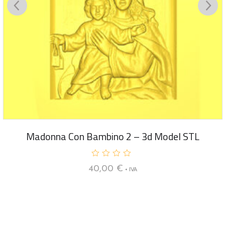
Madonna Con Bambino 2 – 3d Model STL
V
40,00
€
+ IVA
a
l
u
t
a
t
o
0