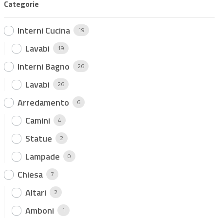
Categorie
s
u
5
Interni Cucina
19
Lavabi
19
Interni Bagno
26
Lavabi
26
Arredamento
6
Camini
4
Statue
2
Lampade
0
Chiesa
7
Altari
2
Amboni
1