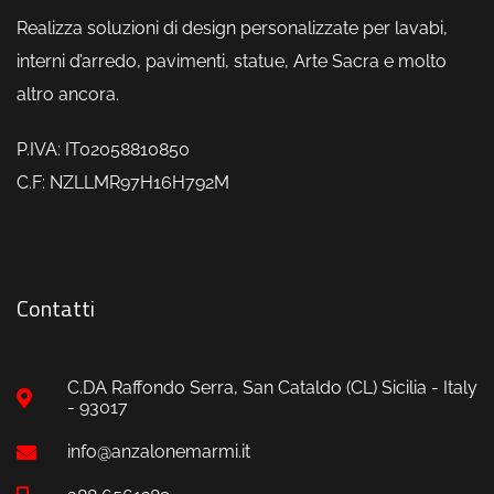
Realizza soluzioni di design personalizzate per lavabi,
interni d’arredo, pavimenti, statue, Arte Sacra e molto
altro ancora.
P.IVA: IT02058810850
C.F: NZLLMR97H16H792M
Contatti
C.DA Raffondo Serra, San Cataldo (CL) Sicilia - Italy
- 93017
info@anzalonemarmi.it