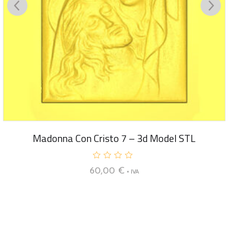
Madonna Con Cristo 7 – 3d Model STL
V
60,00
€
+ IVA
a
l
u
t
a
t
o
0